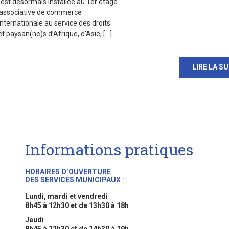
st désormais installée au 1er étage
e associative de commerce
nternationale au service des droits
t paysan(ne)s d’Afrique, d’Asie, […]
LIRE LA SU
Informations pratiques
HORAIRES D’OUVERTURE
DES SERVICES MUNICIPAUX
:
Lundi, mardi et vendredi
8h45 à 12h30 et de 13h30 à 18h
Jeudi
8h45 à 12h30 et de 14h30 à 19h