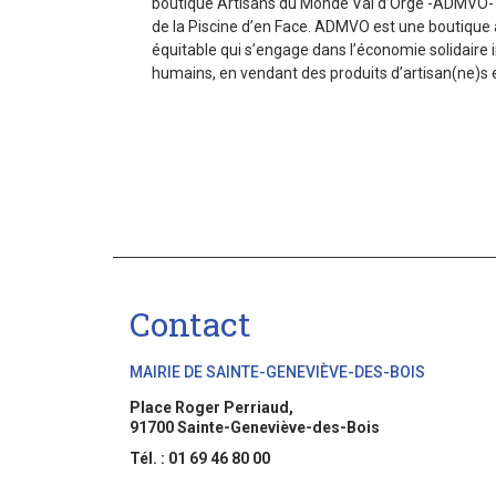
boutique Artisans du Monde Val d’Orge -ADMVO- e
de la Piscine d’en Face. ADMVO est une boutiqu
équitable qui s’engage dans l’économie solidaire i
humains, en vendant des produits d’artisan(ne)s e
Contact
MAIRIE DE SAINTE-GENEVIÈVE-DES-BOIS
Place Roger Perriaud,
91700 Sainte-Geneviève-des-Bois
Tél. : 01 69 46 80 00