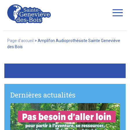
Fermer
Page d'accueil
>
Amplifon Audioprothésiste Sainte Geneviève
des Bois
La Ville
Services
Dernières actualités
Commerces/associations