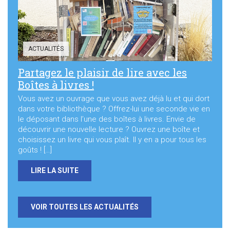
ACTUALITÉS
Partagez le plaisir de lire avec les
Boîtes à livres !
Vous avez un ouvrage que vous avez déjà lu et qui dort
dans votre bibliothèque ? Offrez-lui une seconde vie en
le déposant dans l’une des boîtes à livres. Envie de
découvrir une nouvelle lecture ? Ouvrez une boîte et
choisissez un livre qui vous plaît. Il y en a pour tous les
goûts ! […]
LIRE LA SUITE
VOIR TOUTES LES ACTUALITÉS