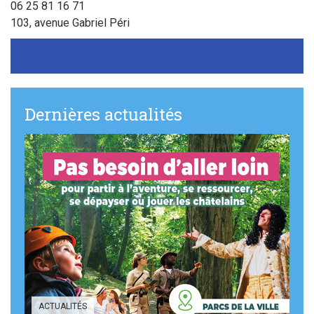
Sortir à Ste Gen’
06 25 81 16 71
103, avenue Gabriel Péri
Dernières actualités
ACTUALITÉS