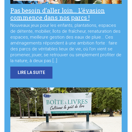
Pas besoin d’aller loin… L’évasion
commence dans nos parcs !
Nouveaux jeux pour les enfants, plantations, espaces
de détente, mobilier, îlots de fraîcheur, renaturation des
espaces, meilleure gestion des eaux de pluie… Ces
aménagements répondent à une ambition forte : faire
des parcs de véritables lieux de vie, où l’on vient se
promener, jouer, se retrouver ou simplement profiter de
la nature, à deux pas […]
LIRE LA SUITE