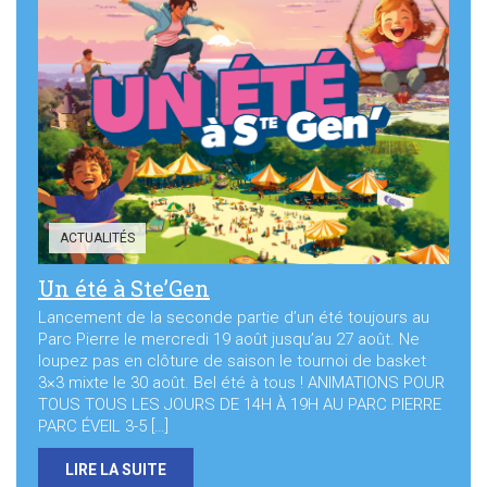
ACTUALITÉS
Un été à Ste’Gen
Lancement de la seconde partie d’un été toujours au
Parc Pierre le mercredi 19 août jusqu’au 27 août. Ne
loupez pas en clôture de saison le tournoi de basket
3×3 mixte le 30 août. Bel été à tous ! ANIMATIONS POUR
TOUS TOUS LES JOURS DE 14H À 19H AU PARC PIERRE
PARC ÉVEIL 3-5 […]
LIRE LA SUITE