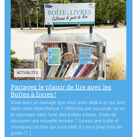
ACTUALITÉS
Partagez le plaisir de lire avec les
Boîtes à livres !
Vous avez un ouvrage que vous avez déjà lu et qui dort
dans votre bibliothèque ? Offrez-lui une seconde vie en
le déposant dans l’une des boîtes à livres. Envie de
découvrir une nouvelle lecture ? Ouvrez une boîte et
choisissez un livre qui vous plaît. Il y en a pour tous les
goûts ! […]