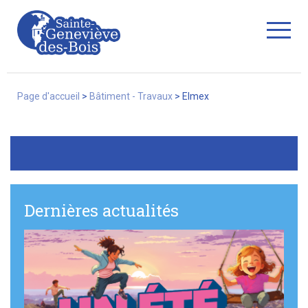
Fermer
Page d'accueil
>
Bâtiment - Travaux
>
Elmex
La Ville
Services
Dernières actualités
Commerces/associations