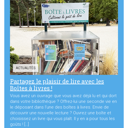
ACTUALITÉS
Partagez le plaisir de lire avec les
Boîtes à livres !
Vous avez un ouvrage que vous avez déjà lu et qui dort
dans votre bibliothèque ? Offrez-lui une seconde vie en
le déposant dans l’une des boîtes à livres. Envie de
découvrir une nouvelle lecture ? Ouvrez une boîte et
choisissez un livre qui vous plaît. Il y en a pour tous les
goûts ! […]