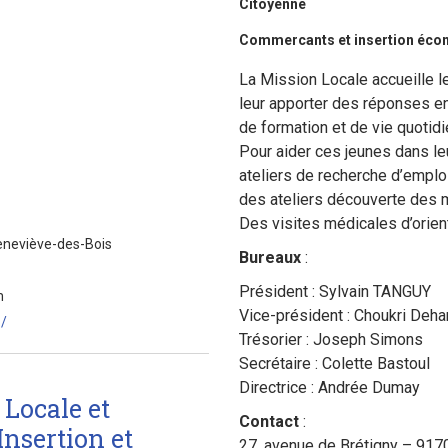
Citoyenne
Commercants et insertion écon
La Mission Locale accueille l
leur apporter des réponses en
de formation et de vie quotidi
Pour aider ces jeunes dans leu
ateliers de recherche d’emploi
des ateliers découverte des 
Des visites médicales d’orien
Geneviève-des-Bois
Bureaux
:
Président : Sylvain TANGUY
m
Vice-président : Choukri Deh
/
Trésorier : Joseph Simons
Secrétaire : Colette Bastoul
Directrice : Andrée Dumay
 Locale et
Contact
:
Insertion et
27, avenue de Brétigny – 91