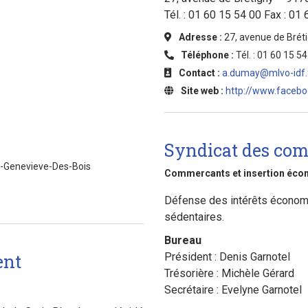
Tél. : 01 60 15 54 00 Fax : 01
Adresse :
27, avenue de Brét
Téléphone :
Tél. : 01 60 15 54
Contact :
a.dumay@mlvo-idf.
Site web :
http://www.facebo
Syndicat des com
e-Genevieve-Des-Bois
Commercants et insertion écon
Défense des intérêts écono
sédentaires.
Bureau
ent
Président : Denis Garnotel
Trésorière : Michèle Gérard
Secrétaire : Evelyne Garnotel