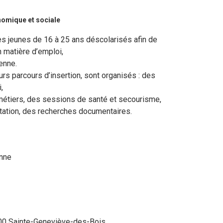
omique et sociale
es jeunes de 16 à 25 ans déscolarisés afin de
 matière d’emploi,
enne.
rs parcours d’insertion, sont organisés : des
,
métiers, des sessions de santé et secourisme,
tation, des recherches documentaires.
anne
700 Sainte-Geneviève-des-Bois