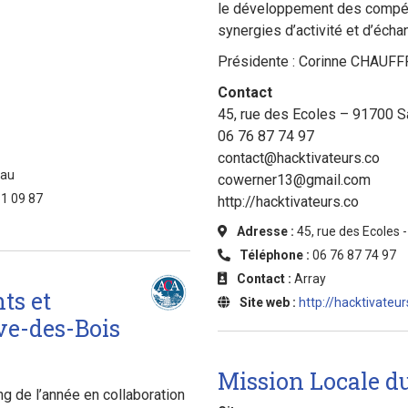
le développement des compét
synergies d’activité et d’éc
Présidente : Corinne CHAU
Contact
45, rue des Ecoles – 91700 
06 76 87 74 97
contact@hacktivateurs.co
eau
cowerner13@gmail.com
81 09 87
http://hacktivateurs.co
Adresse :
45, rue des Ecoles 
Téléphone :
06 76 87 74 97
Contact :
Array
ts et
Site web :
http://hacktivateur
ve-des-Bois
Mission Locale du
g de l’année en collaboration