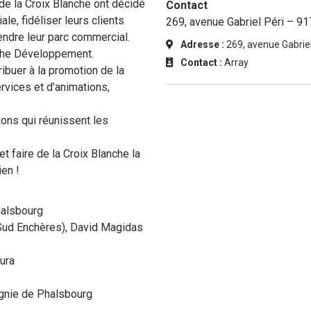
e la Croix Blanche ont décidé
Contact
le, fidéliser leurs clients
269, avenue Gabriel Péri – 9
fendre leur parc commercial.
Adresse :
269, avenue Gabriel
anche Développement.
Contact :
Array
ribuer à la promotion de la
ervices et d’animations,
ions qui réunissent les
t faire de la Croix Blanche la
en !
halsbourg
 Sud Enchères), David Magidas
ura
gnie de Phalsbourg