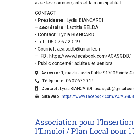
avec les commerçants et la municipalité !
CONTACT
•
Présidente
: Lydia BIANCARDI
–
secrétaire
: Laetitia BELDA
•
Contact
: Lydia BIANCARDI
• Tél. : 06 07 67 20 19
• Courriel :
aca.sgdb@gmail.com
– FB : https://www.facebook.com/ACASGDB/
• Public concerné : adultes et séniors
Adresse :
1, rue du Jardin Public 91700 Sainte-
Téléphone :
06 07 67 20 19
Contact :
Lydia BIANCARDI :
aca.sgdb@gmail.co
Site web :
https://www.facebook.com/ACASGDB
Association pour l'Insertion
l'Emploi / Plan Local pour l'