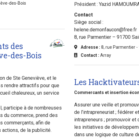
iève-des-Bois
Président : Yazid HAMOUMR
Contact
Siège social :
helene.demonfaucon@free.fr
8, rue Parmentier – 91700 Sa
ts des
Adresse :
8, rue Parmentier -
ve-des-Bois
Contact :
Array
on de Ste Geneviève, et le
Les Hacktivateur
s rendre attractifs pour que
cueil chaleureux, un service
Commercants et insertion écon
Assurer une veille et promouvo
l, participe à de nombreuses
de l’intrapreneuriat ; fédérer
res du commerce, prend des
intrapreneurs ; promouvoir et 
les commerçants, afin de
les initiatives de développem
ctions, de la publicité.
dans une logique de culture d